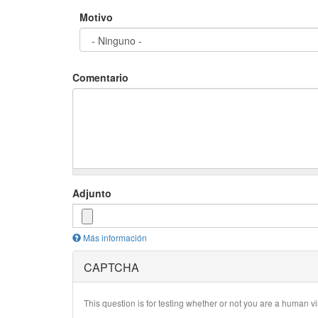
Motivo
Comentario
Adjunto
Más información
Los
CAPTCHA
archivos
deben
ser
menores
This question is for testing whether or not you are a human 
que