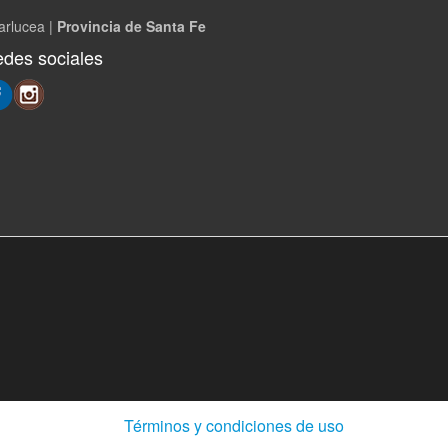
arlucea |
Provincia de Santa Fe
des sociales
(Abre
Términos y condiciones de uso
en