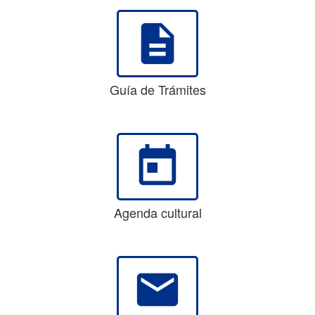
description
Guía de Trámites
today
Agenda cultural
email