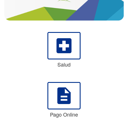
local_hospital
Salud
description
Pago Online