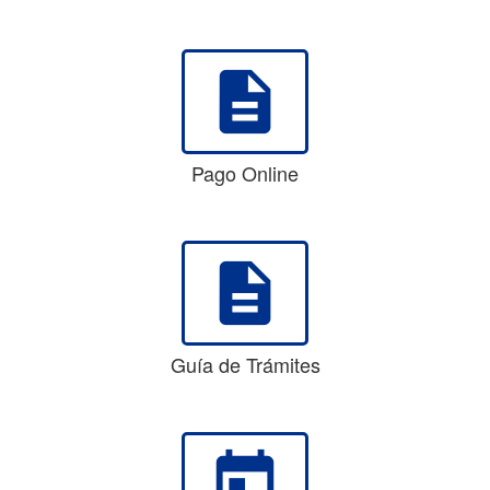
description
Pago Online
description
Guía de Trámites
today